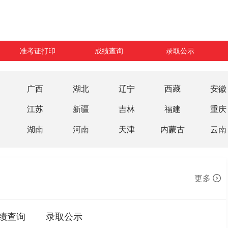
准考证打印
成绩查询
录取公示
广西
湖北
辽宁
西藏
安徽
江苏
新疆
吉林
福建
重庆
湖南
河南
天津
内蒙古
云南
更多
绩查询
录取公示